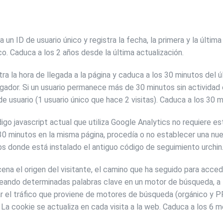
n ID de usuario único y registra la fecha, la primera y la última 
co. Caduca a los 2 años desde la última actualización.
a la hora de llegada a la página y caduca a los 30 minutos del úl
ador. Si un usuario permanece más de 30 minutos sin actividad 
e usuario (1 usuario único que hace 2 visitas). Caduca a los 30 m
go javascript actual que utiliza Google Analytics no requiere est
0 minutos en la misma página, procedía o no establecer una nuev
s donde está instalado el antiguo código de seguimiento urchin.
a el origen del visitante, el camino que ha seguido para accede
eando determinadas palabras clave en un motor de búsqueda, a 
r el tráfico que proviene de motores de búsqueda (orgánico y PPC
La cookie se actualiza en cada visita a la web. Caduca a los 6 m