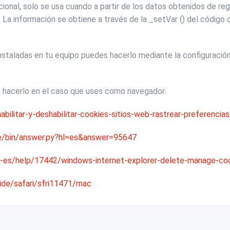
ional, solo se usa cuando a partir de los datos obtenidos de r
 La información se obtiene a través de la _setVar () del código 
 instaladas en tu equipo puedes hacerlo mediante la configuració
 hacerlo en el caso que uses como navegador:
abilitar-y-deshabilitar-cookies-sitios-web-rastrear-preferencias
e/bin/answer.py?hl=es&answer=95647
s-es/help/17442/windows-internet-explorer-delete-manage-co
ide/safari/sfri11471/mac